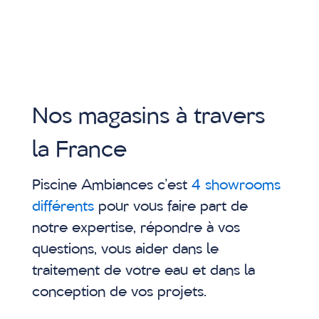
commercial, au
conducteur de travaux,
en passant par les
différents corps de
Nos magasins à travers
métier ; on voit
la France
l’expérience et le savoir-
faire. »
Piscine Ambiances c’est
4 showrooms
différents
pour vous faire part de
P.
notre expertise, répondre à vos
questions, vous aider dans le
traitement de votre eau et dans la
conception de vos projets.