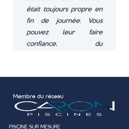
était toujours propre en
fin de journée. Vous
pouvez leur faire
confiance, du
commercial, au
conducteur de travaux,
en passant par les
différents corps de
Membre du réseau
métier ; on voit
l’expérience et le savoir-
faire. »
PISCINE SUR MESURE