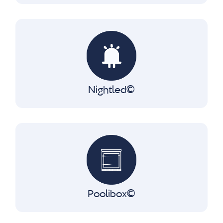
Nightled∂
Poolibox∂