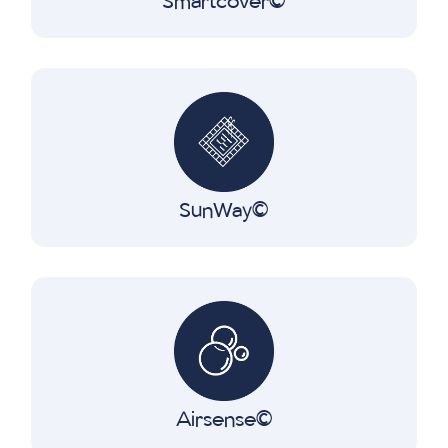
Smartcover∂
SunWay∂
Airsense∂